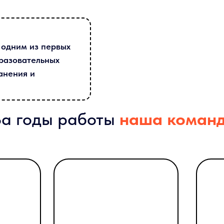
я одним из первых
бразовательных
анения и
За годы работы
наша коман