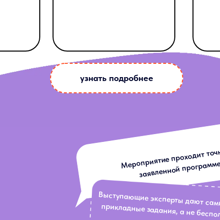
а
Собрала более
 в сфере
100 000
30 
ия
участников
узнать подробнее
Мероприятие проходит точ
заявленной программе
Выступающие эксперты дают самые актуальные и прикладные задан