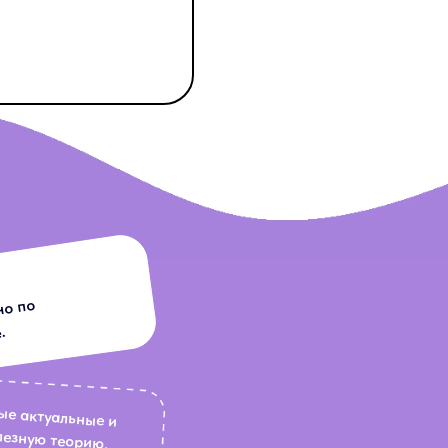
Провела
мероприятий в сфере
здравоохранения
но по
.
ия, а не бесполезную теорию.